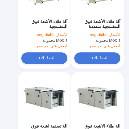
جولة في المعمل
ضبط الجودة
آلة طلاء الأشعة فوق
آلة طلاء الأشعة فوق
البنفسجية متعددة
البنفسجية
اتصل بنا
الملمس
الأسعار:
negotiable
الأسعار:
negotiable
1 مجموعة
MOQ:
1 مجموعة
MOQ:
طلب اقتباس
أحصل على آخر سعر
أحصل على آخر سعر
ﺎﺘﺼﻟ ﺍﻶﻧ
ﺎﺘﺼﻟ ﺍﻶﻧ
الزجاج العازل الرأسي / آلة الزجاج المزدوج
زجاج عازل أفقي/آلة زجاج مزدوج الزجاج
ألبوم صنع الآلات والمستهلكات
آلة النافذة والأبواب PVC
مواد الزجاج وأدوات الزجاج
آلة طلاء الأشعة فوق
آلة تصفية أشعة فوق