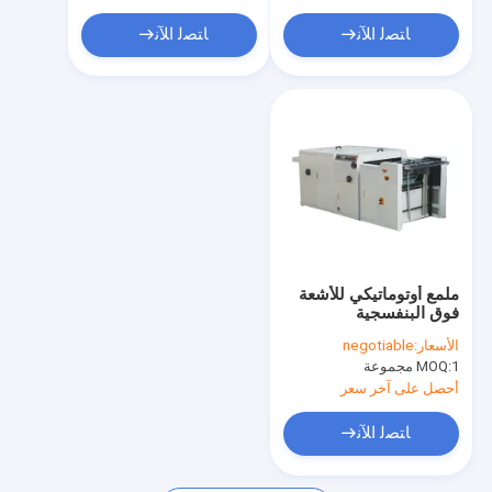
ﺎﺘﺼﻟ ﺍﻶﻧ
ﺎﺘﺼﻟ ﺍﻶﻧ
ملمع أوتوماتيكي للأشعة
فوق البنفسجية
الأسعار:
negotiable
1 مجموعة
MOQ:
أحصل على آخر سعر
ﺎﺘﺼﻟ ﺍﻶﻧ