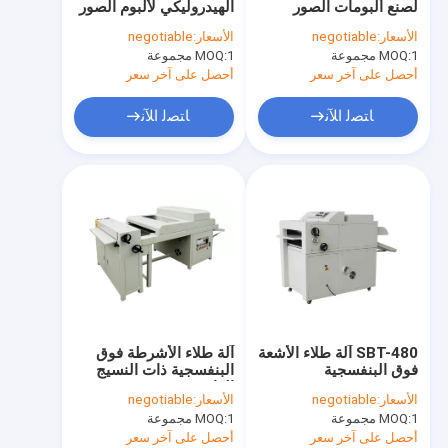
لصنع ألبومات الصور
الهيدروليكي لألبوم الصور
آلة المعالجة العميقة للزجاج
الأسعار:
negotiable
الأسعار:
negotiable
1 مجموعة
MOQ:
1 مجموعة
آلة النوافذ والأبواب من الألومنيوم
MOQ:
أحصل على آخر سعر
أحصل على آخر سعر
آلة قطع الزجاج
ﺎﺘﺼﻟ ﺍﻶﻧ
ﺎﺘﺼﻟ ﺍﻶﻧ
أجهزة الأبواب والنوافذ والاكسسوارات
الروبوت الختم الزجاجي و آلة غرز الزجاج
طابعة مسطحة UV
SBT-480 آلة طلاء الأشعة
آلة طلاء الأشرطة فوق
فوق البنفسجية
البنفسجية ذات النسيج
الواحد
الأسعار:
negotiable
الأسعار:
negotiable
1 مجموعة
MOQ:
1 مجموعة
MOQ:
أحصل على آخر سعر
أحصل على آخر سعر