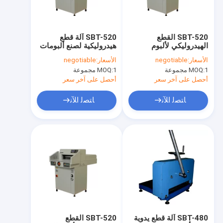
جولة في المعمل
ضبط الجودة
SBT-520 القطع
SBT-520 آلة قطع
الهيدروليكي لألبوم
هيدروليكية لصنع ألبومات
اتصل بنا
الصور
الأسعار:
negotiable
الأسعار:
negotiable
1 مجموعة
MOQ:
1 مجموعة
MOQ:
طلب اقتباس
أحصل على آخر سعر
أحصل على آخر سعر
ﺎﺘﺼﻟ ﺍﻶﻧ
ﺎﺘﺼﻟ ﺍﻶﻧ
الزجاج العازل الرأسي / آلة الزجاج المزدوج
زجاج عازل أفقي/آلة زجاج مزدوج الزجاج
ألبوم صنع الآلات والمستهلكات
آلة النافذة والأبواب PVC
مواد الزجاج وأدوات الزجاج
SBT-480 آلة قطع يدوية
SBT-520 القطع