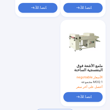
ﺎﺘﺼﻟ ﺍﻶﻧ
ﺎﺘﺼﻟ ﺍﻶﻧ
ملمع الأشعة فوق
البنفسجية الساخنة
الأسعار:
negotiable
1 مجموعة
MOQ:
أحصل على آخر سعر
ﺎﺘﺼﻟ ﺍﻶﻧ