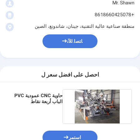
Mr. Shawn
+8618660425078
منطقة صناعية عالية التقنية، جينان، شاندونغ، الصين
ﺎﺘﺼﻟ ﺍﻶﻧ
احصل على افضل سعر ل
حاوية CNC عمودية PVC
الباب أربعة نقاط
استمر