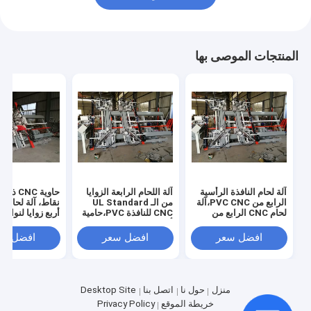
المنتجات الموصى بها
آلة لحام النافذة الرأسية
آلة اللحام الرابعة الزوايا
حاوية CNC 
الرابع من PVC CNC،آلة
من الـ UL Standard
لحام CNC الرابع من
CNC للنافذة PVC،حامية
الزوايا للنافذة PVC مع
أربع نقاط عمودية من الـ
معيار UL
معيار UL
CNC
افضل سعر
افضل سعر
افضل سع
منزل
حول نا
اتصل بنا
Desktop Site
خريطة الموقع
Privacy Policy