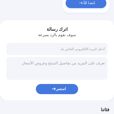
ﺎﺘﺼﻟ ﺍﻶﻧ
اترك رسالة
سوف نقوم بالرد بسرعة
استمر
فئاتنا