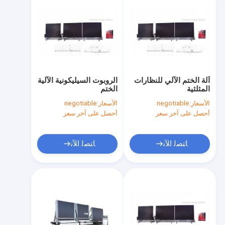
آلة الختم الآلي للنظارات
الروبوت السيليكونية الآلية
المثلثية
الختم
الأسعار:
negotiable
الأسعار:
negotiable
أحصل على آخر سعر
أحصل على آخر سعر
ﺎﺘﺼﻟ ﺍﻶﻧ
ﺎﺘﺼﻟ ﺍﻶﻧ
منزل
المنتجات
حول بنا