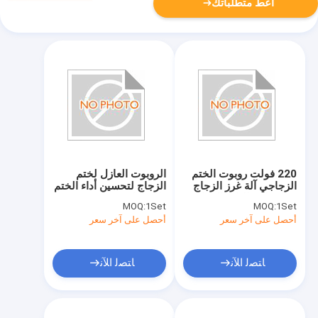
أعط متطلباتك
220 فولت روبوت الختم
الروبوت العازل لختم
الزجاجي آلة غرز الزجاج
الزجاج لتحسين أداء الختم
مثالية لمتطلبات العملاء
والخياطة
MOQ:
1Set
MOQ:
1Set
أحصل على آخر سعر
أحصل على آخر سعر
ﺎﺘﺼﻟ ﺍﻶﻧ
ﺎﺘﺼﻟ ﺍﻶﻧ