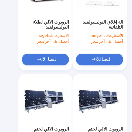
جولة في المعمل
ضبط الجودة
آلة إغلاق البوليسولفيد
الروبوت الآلي لطلاء
التلقائية
البوليسولفيد
اتصل بنا
الأسعار:
negotiable
الأسعار:
negotiable
أحصل على آخر سعر
أحصل على آخر سعر
طلب اقتباس
ﺎﺘﺼﻟ ﺍﻶﻧ
ﺎﺘﺼﻟ ﺍﻶﻧ
الزجاج العازل الرأسي / آلة الزجاج المزدوج
زجاج عازل أفقي/آلة زجاج مزدوج الزجاج
ألبوم صنع الآلات والمستهلكات
آلة النافذة والأبواب PVC
مواد الزجاج وأدوات الزجاج
الروبوت الآلي لختم
الروبوت الآلي لختم