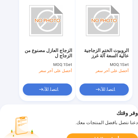
الروبوت الختم الزجاجية
الزجاج العازل مصنوع من
عالية السعة آلة غرز
الزجاج ل
الزجاج
1200mm*800mm*1500mm
MOQ:
1Set
MOQ:
1Set
1200mm*800mm*1500mm
الحجم حسب متطلبات
أحصل على آخر سعر
أحصل على آخر سعر
الجهد 220V 150kg
العملاء
لمعالجة الزجاج
ﺎﺘﺼﻟ ﺍﻶﻧ
ﺎﺘﺼﻟ ﺍﻶﻧ
وفر وقتك
دعنا نتصل بأفضل المنتجات معك.