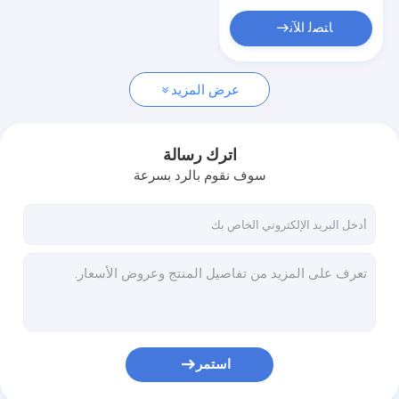
ﺎﺘﺼﻟ ﺍﻶﻧ
عرض المزيد
اترك رسالة
سوف نقوم بالرد بسرعة
استمر