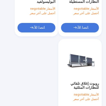
النظارات المستطيلة
البوليسولفيد
آلة المعالجة العميقة للزجاج
الأسعار:
negotiable
الأسعار:
negotiable
أحصل على آخر سعر
آلة النوافذ والأبواب من الألومنيوم
أحصل على آخر سعر
آلة قطع الزجاج
ﺎﺘﺼﻟ ﺍﻶﻧ
ﺎﺘﺼﻟ ﺍﻶﻧ
أجهزة الأبواب والنوافذ والاكسسوارات
الروبوت الختم الزجاجي و آلة غرز الزجاج
طابعة مسطحة UV
روبوت إغلاق تلقائي
للنظارات المثلثية
الأسعار:
negotiable
أحصل على آخر سعر