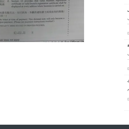
ل
ركي خطي
ة
ركي خطي
ك
م