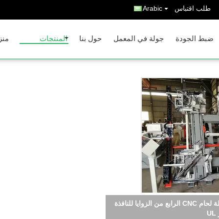
طلب اقتباس
Arabic
ضبط الجودة
جولة في المعمل
حول بنا
المنتجات
منز
آلة اللحام الرابعة الزوايا من الـ UL Standard CNC للنافذة PVC،حامية أربع نقاط