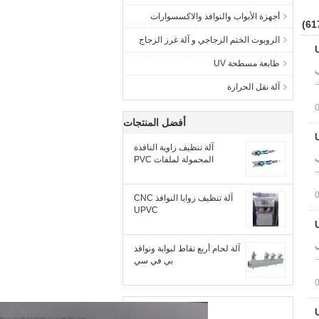
أجهزة الأبواب والنوافذ والاكسسوارات
الروبوت الختم الزجاجي و آلة غرز الزجاج
طابعة مسطحة UV
ركي خطي
آلة نقل الحرارة
أفضل المنتجات
آلة تنظيف زاوية النافذة
ركي خطي
المحمولة لملفات PVC
آلة تنظيف زوايا النوافذ CNC
UPVC
ركي خطي
آلة لحام أربع نقاط لبوابة ونوافذ
بي في سي