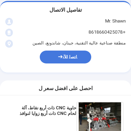
تفاصيل الاتصال
Mr. Shawn
+8618660425078
منطقة صناعية عالية التقنية، جينان، شاندونغ، الصين
ﺎﺘﺼﻟ ﺍﻶﻧ
احصل على افضل سعر ل
حاوية CNC ذات أربع نقاط، آلة
لحام CNC ذات أربع زوايا لنوافذ
PVC مع معيار UL