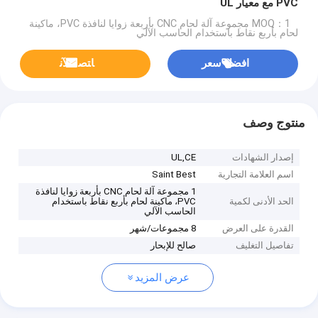
PVC مع معيار UL
MOQ：1 مجموعة آلة لحام CNC بأربعة زوايا لنافذة PVC، ماكينة
لحام بأربع نقاط باستخدام الحاسب الآلي
افضل سعر
ﺎﺘﺼﻟ ﺍﻶﻧ
منتوج وصف
إصدار الشهادات
UL,CE
اسم العلامة التجارية
Saint Best
1 مجموعة آلة لحام CNC بأربعة زوايا لنافذة
الحد الأدنى لكمية
PVC، ماكينة لحام بأربع نقاط باستخدام
الحاسب الآلي
القدرة على العرض
8 مجموعات/شهر
تفاصيل التغليف
صالح للإبحار
عرض المزيد