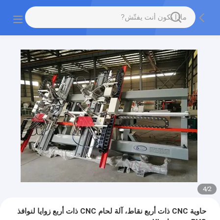
4
/
2
حاوية CNC ذات أربع نقاط، آلة لحام CNC ذات أربع زوايا لنوافذ