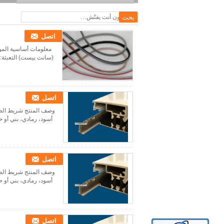
اتصل
(سانت بيست) التعبئة:كيس PP + كرتون القياسية:روهز SGS المصدر:الصين الرمز السريع:990
اتصل
أسود، رمادي، بني أو حس
اتصل
أسود، رمادي، بني أو حس
اتصل