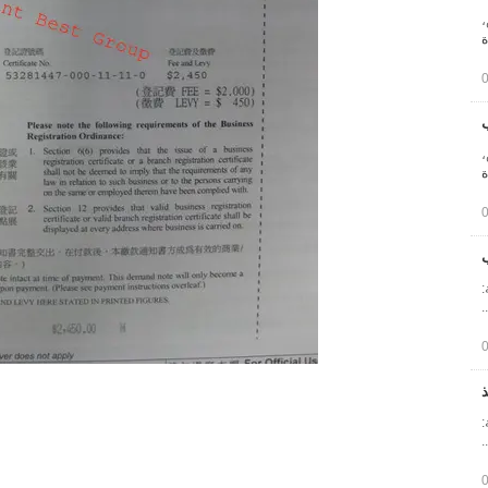
: أبيض،
ة
ب
: أبيض،
ة
:
: