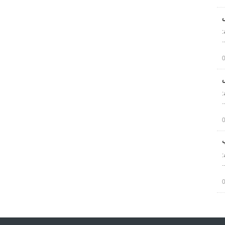
:
:
: