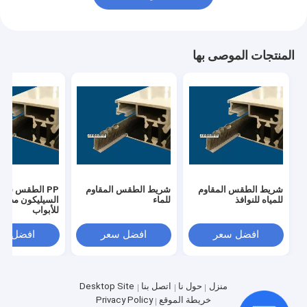
المنتجات الموصى بها
شريط الطقس المقاوم
شريط الطقس المقاوم
PP الطقس شر
للمياه للنوافذ
للماء
السيليكون مضاد 
للأبواب
افضل سعر
افضل سعر
افضل سع
منزل
حول نا
اتصل بنا
Desktop Site
خريطة الموقع
Privacy Policy