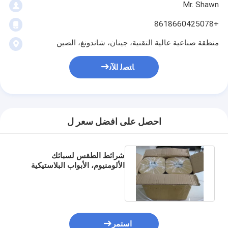
Mr. Shawn
+8618660425078
منطقة صناعية عالية التقنية، جينان، شاندونغ، الصين
ﺎﺘﺼﻟ ﺍﻶﻧ
احصل على افضل سعر ل
شرائط الطقس لسبائك
الألومنيوم، الأبواب البلاستيكية
والنوافذ
استمر