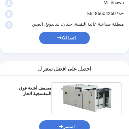
Mr. Shawn
+8618660425078
منطقة صناعية عالية التقنية، جينان، شاندونغ، الصين
ﺎﺘﺼﻟ ﺍﻶﻧ
احصل على افضل سعر ل
مصفف أشعة فوق
البنفسجية الحار
استمر