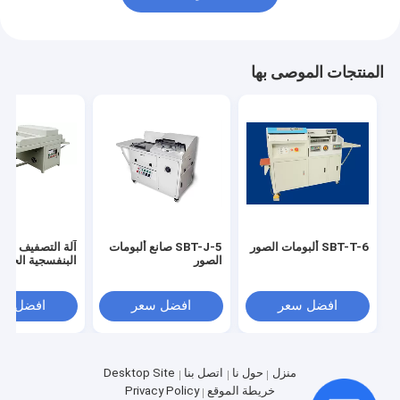
المنتجات الموصى بها
SBT-T-6 ألبومات الصور
SBT-J-5 صانع ألبومات
آلة التصفيف فوق
الصور
البنفسجية الحارة
افضل سعر
افضل سعر
افضل سع
منزل
حول نا
اتصل بنا
Desktop Site
خريطة الموقع
Privacy Policy