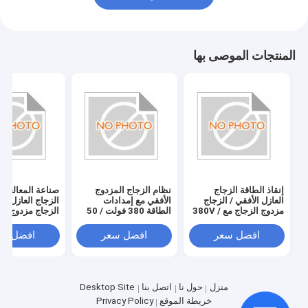
المنتجات الموصى بها
إنقاذ الطاقة الزجاج
نظام الزجاج المزدوج
صناعة المعالجة ا
العازل الأفقي / الزجاج
الأفقي مع إمدادات
الزجاج العازل الأ
مزدوج الزجاج مع 380V /
الطاقة 380 فولت / 50
الزجاج مزدوج الز
50Hz إمدادات الطاقة
هرتز
واستهلاك 20KW
/ 50Hz
افضل سعر
افضل سعر
افضل سع
منزل
حول نا
اتصل بنا
Desktop Site
خريطة الموقع
Privacy Policy