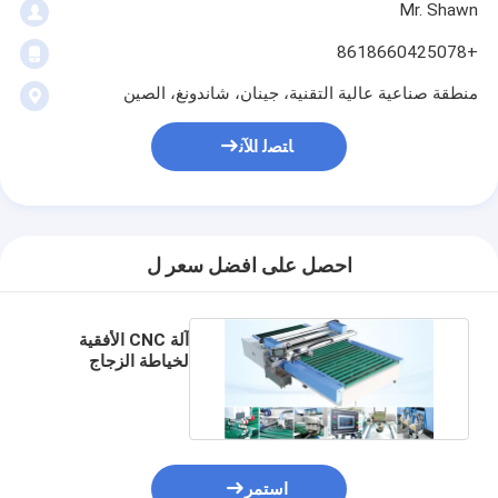
Mr. Shawn
+8618660425078
منطقة صناعية عالية التقنية، جينان، شاندونغ، الصين
ﺎﺘﺼﻟ ﺍﻶﻧ
احصل على افضل سعر ل
آلة CNC الأفقية
لخياطة الزجاج
استمر