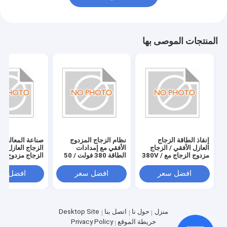
المنتجات الموصى بها
إنقاذ الطاقة الزجاج
نظام الزجاج المزدوج
صناعة المعالجة ا
العازل الأفقي / الزجاج
الأفقي مع إمدادات
الزجاج العازل الأ
مزدوج الزجاج مع 380V /
الطاقة 380 فولت / 50
الزجاج مزدوج الز
50Hz إمدادات الطاقة
هرتز
واستهلاك 20KW
/ 50Hz
افضل سعر
افضل سعر
افضل سع
منزل
حول نا
اتصل بنا
Desktop Site
خريطة الموقع
Privacy Policy