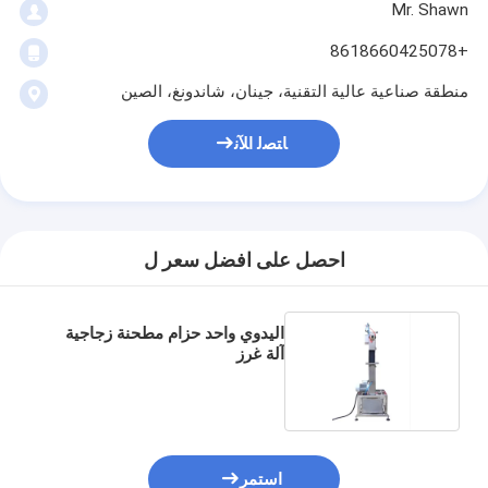
Mr. Shawn
+8618660425078
منطقة صناعية عالية التقنية، جينان، شاندونغ، الصين
ﺎﺘﺼﻟ ﺍﻶﻧ
احصل على افضل سعر ل
اليدوي واحد حزام مطحنة زجاجية
آلة غرز
استمر