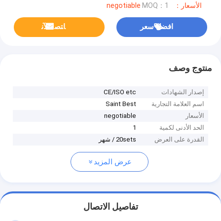
الأسعار：negotiable
MOQ：1
افضل سعر
ﺎﺘﺼﻟ ﺍﻶﻧ
منتوج وصف
إصدار الشهادات
CE/ISO etc
اسم العلامة التجارية
Saint Best
الأسعار
negotiable
الحد الأدنى لكمية
1
القدرة على العرض
20sets / شهر
عرض المزيد
تفاصيل الاتصال