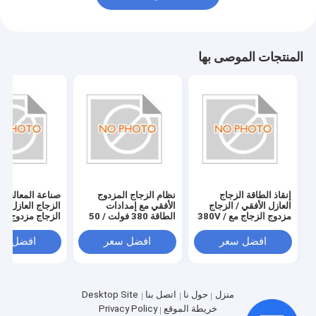
المنتجات الموصى بها
إنقاذ الطاقة الزجاج
نظام الزجاج المزدوج
صناعة المعالجة ا
العازل الأفقي / الزجاج
الأفقي مع إمدادات
الزجاج العازل الأ
مزدوج الزجاج مع 380V /
الطاقة 380 فولت / 50
الزجاج مزدوج الز
50Hz إمدادات الطاقة
هرتز
واستهلاك 20KW
/ 50Hz
افضل سعر
افضل سعر
افضل سع
منزل
حول نا
اتصل بنا
Desktop Site
خريطة الموقع
Privacy Policy