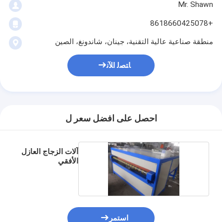
Mr. Shawn
+8618660425078
منطقة صناعية عالية التقنية، جينان، شاندونغ، الصين
ﺎﺘﺼﻟ ﺍﻶﻧ
احصل على افضل سعر ل
آلات الزجاج العازل
الأفقي
استمر