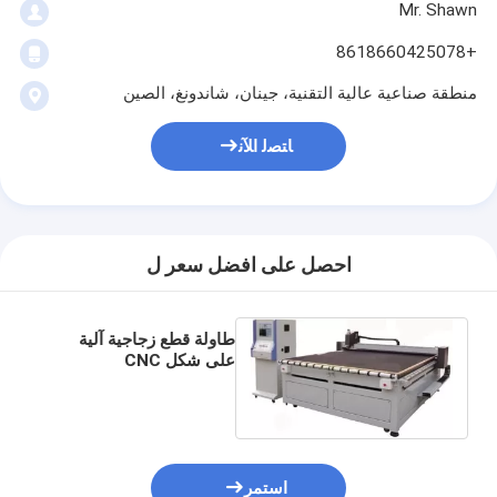
Mr. Shawn
+8618660425078
منطقة صناعية عالية التقنية، جينان، شاندونغ، الصين
ﺎﺘﺼﻟ ﺍﻶﻧ
احصل على افضل سعر ل
طاولة قطع زجاجية آلية
على شكل CNC
استمر