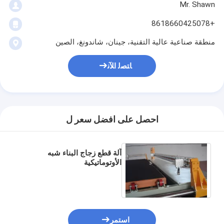
Mr. Shawn
+8618660425078
منطقة صناعية عالية التقنية، جينان، شاندونغ، الصين
ﺎﺘﺼﻟ ﺍﻶﻧ
احصل على افضل سعر ل
آلة قطع زجاج البناء شبه
الأوتوماتيكية
استمر