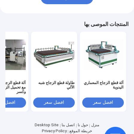
المنتجات الموصى بها
آلة قطع الزجاج المعماري
طاولة قطع الزجاج شبه
آلة قطع الزجاج ال
اليدوية
الآلي
مع تحميل الزجاج 
وكسر
افضل سعر
افضل سعر
افضل سع
منزل
حول نا
اتصل بنا
Desktop Site
خريطة الموقع
Privacy Policy