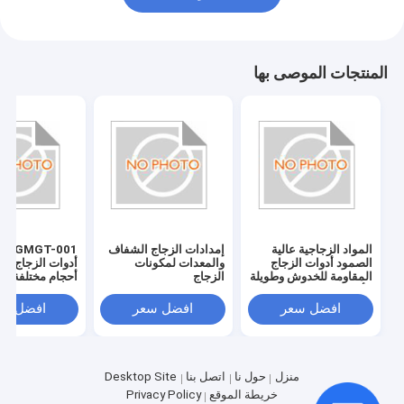
المنتجات الموصى بها
المواد الزجاجية عالية
إمدادات الزجاج الشفاف
T-001
الصمود أدوات الزجاج
والمعدات لمكونات
أدوات الزجاج بلد
المقاومة للخدوش وطويلة
الزجاج
أحجام مختلفة
الأمد
افضل سعر
افضل سعر
افضل سع
منزل
حول نا
اتصل بنا
Desktop Site
خريطة الموقع
Privacy Policy