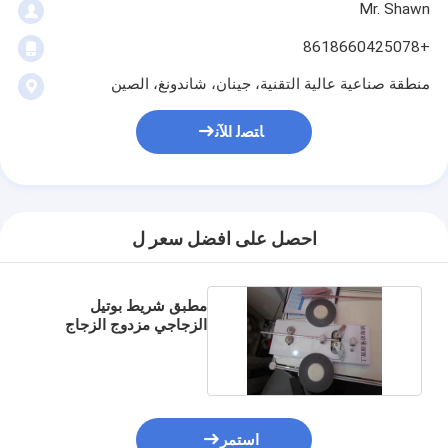
Mr. Shawn
+8618660425078
منطقة صناعية عالية التقنية، جينان، شاندونغ، الصين
ﺎﺘﺼﻟ ﺍﻶﻧ
احصل على افضل سعر ل
مطبق شريط بوتيل
الزجاجي مزدوج الزجاج
استمر