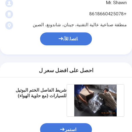
Mr. Shawn
+8618660425078
منطقة صناعية عالية التقنية، جينان، شاندونغ، الصين
ﺎﺘﺼﻟ ﺍﻶﻧ
احصل على افضل سعر ل
شريط الفاصل الختم البوتيل
للسيارات (مع حاوية الهواء)
استمر