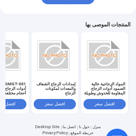
المنتجات الموصى بها
المواد الزجاجية عالية
إمدادات الزجاج الشفاف
T-001
الصمود أدوات الزجاج
والمعدات لمكونات
أدوات الزجاج بلد
المقاومة للخدوش وطويلة
الزجاج
أحجام مختلفة
الأمد
افضل سعر
افضل سعر
افضل سع
منزل
حول نا
اتصل بنا
Desktop Site
خريطة الموقع
Privacy Policy