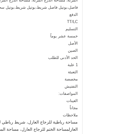
المرنة، مساحة الدرج المرنة، مساحة الدرج المرن
فاصل،بوتيل فاصل شريط،بوتيل شريط،بوتيل 
الدفع
TT/LC
التسليم
خمسة عشر يوماً
الأصل
الصين
الحد الأدنى للطلب
1 علبة
التعبئة
مخصصة
التفتيش
المواصفات:
العينات
مجاناً
ملاحظات
مساحة رباطية للزجاج العازل، شريط رباطي 
العازلمساحة الختم للزجاج العازل، مساحة ا