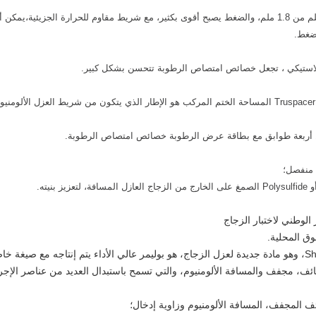
ارتفاع شريط الألومنيوم المموج يرتفع إلى 4.8 ملم من 1.8 ملم، والضغط يصبح أقوى بكثير، مع شريط مقاوم للح
لضغط.
استيكي ، تجعل خصائص امتصاص الرطوبة تتحسن بشكل كبير.
أربعة طوابق مع بطاقة عرض الرطوبة خصائص امتصاص الرطوبة.
 منفصل؛
يته.
الوطني لاختبار الزجاج
وق المحلية.
شريط ShunTai Rubber Sealing Spacer Strip، وهو مادة جديدة لعزل الزجاج، هو بوليمر عالي الأداء يتم إن
ائف، مجفف والمسافة الألومنيوم، والتي تسمح باستبدال العديد من عناصر الإ