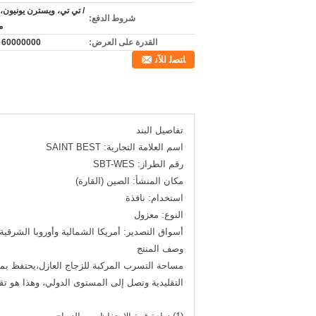
/ تي تي، ويسترن يونيون، ب
شروط الدفع:
م
القدرة على العرض:
60000000 م/شهر
ﺎﺘﺼﻟ ﺍﻶﻧ
تفاصيل البند
اسم العلامة التجارية: SAINT BEST
رقم الطراز: SBT-WES
مكان المنشأ: الصين (القارة)
استخدام: نافذة
النوع: معزول
أسواق التصدير: أمريكا الشمالية وأوروبا الشرقية 
وصف المنتج
مساحة التسرب المركبة للزجاج العازل،يحتفظ بمزاي
التقليدية وتصل إلى المستوى الدولي، وهذا هو تق