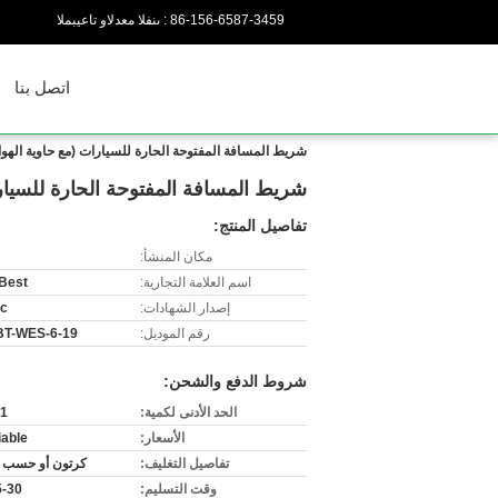
86-156-6587-3459
المبيعات والدعم الفنى :
اتصل بنا
شريط المسافة المفتوحة الحارة للسيارات (مع حاوية الهوا
شريط المسافة المفتوحة الحارة للسيارا
تفاصيل المنتج:
مكان المنشأ:
اسم العلامة التجارية:
 Best
إصدار الشهادات:
tc
رقم الموديل:
SBT-WES-6-19 م
شروط الدفع والشحن:
الحد الأدنى لكمية:
1 كرتون
الأسعار:
iable
تفاصيل التغليف:
كرتون أو حسب 
وقت التسليم:
15-30 ي