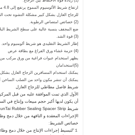
(1) زيادة قوة الاحتفاظ بين الزجاج.
للزجاج العازل بشكل كبير مشكلة التشوه تحت ا
(2) خصائص امتصاص الرطوبة.
ضع المجفف بنسبة عالية على سطح الشريط البل
(3) قوة الشد.
إطار الشريط التقليدي هو شريط ألومنيوم واحد. Truspacer المساحة الختم المركب هو الإطار الذي يتكون من شريط العزل الألومنيوم البلاستيكي،لقد تحسنت قوة الشد بشكل كبير.
(4) حزمة غشاء ورق الفراغ مع بطاقة عرض
يظهر استخدام عبوات فراغية من ورق مركب من 
(5)استخدامان
يمكنك استخدام المسافرين الزجاج العازل بشكل
يمكنك أن تنشر مكون واحد من الصلب الساخن أو Polysulfide الصمغ على الخارج من الزجاج العازل المسافة، لتعزيز بن
شريط فاصل مطاطي للزجاج العازل
الأول الذي تمت الموافقة عليه من قبل المركز 
أن يكون لديها أكبر حجم مبيعات وإنتاج في الس
الإجراءات المعقدة و التافهة من خلال دمج وظ
خصائص الشريط:
１"لتبسيط إجراءات الإنتاج من خلال دمج وظائف المجفف، المسافة الألومنيوم وزاوية إدخال؛