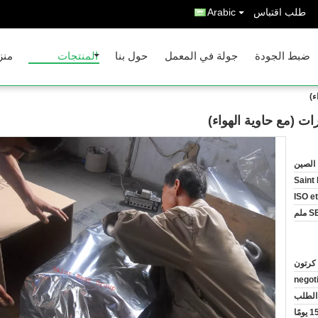
طلب اقتباس
Arabic
ضبط الجودة
جولة في المعمل
حول بنا
المنتجات
منز
ء)
ت (مع حاوية الهواء)
الصين
Saint
ISO e
لم
negot
الطلب
ومًا