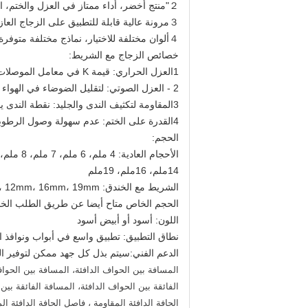
２"منتج أخضر، أداء ممتاز في العزل والختم، الحافة الدافئة العازلة الفاصل؛
３مرونة عالية قابلة للتطبيق على الزجاج العازل في أي شكل.
４ألوان مختلفة للاختيار، نماذج مختلفة متوفرة
خصائص الزجاج مع الشريط:
1العزل الحراري: قيمة K في معامل الموصلات الحرارية أقل من 3.0KW / M2
2 - العزل الصوتي: لتقليل الضوضاء في الهواء الطلق إلى 2750 ديسيبل.
3المقاومة لتكثيف الندى والجليد: نقطة الندى يمكن أن تصل إلى -440 درجة مئوية
4القدرة على الختم: عدم سهولة وصول الرطوبة والغبار إلى الفضاء بين قطعتين من الزجاج.
الحجم:
الأحجام العادية: 4 ملم، 6 ملم، 7 ملم، 8 ملم، 9 ملم، 10 ملم، 11 ملم، 12 ملم، 13 ملم،
14ملم، 16ملم، 19ملم
الشريط مع الخندق: 9mm، 10mm، 11mm، 12mm، 16mm، 19mm
الحجم الخاص متاح أيضا عن طريق الطلب الخ
اللون: أسود أو أبيض أسود
نطاق التطبيق: تطبيق واسع في أبواب ونوافذ الم
الدعم الفني:سيتم بذل كل جهد ممكن لتوفير الخ
المسافة بين الحواف الدافئة، المسافة بين الحواف 
الحافة الدافئة المقاومة ، فاصل الحافة الدافئة ال