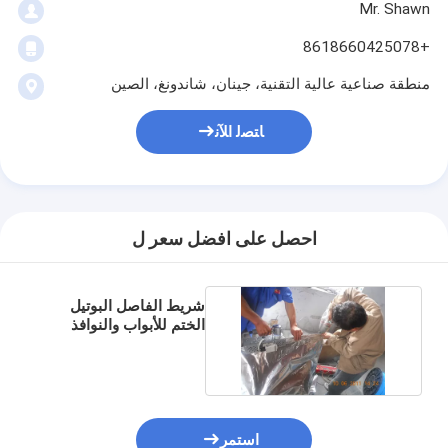
Mr. Shawn
+8618660425078
منطقة صناعية عالية التقنية، جينان، شاندونغ، الصين
ﺎﺘﺼﻟ ﺍﻶﻧ
احصل على افضل سعر ل
شريط الفاصل البوتيل
الختم للأبواب والنوافذ
استمر