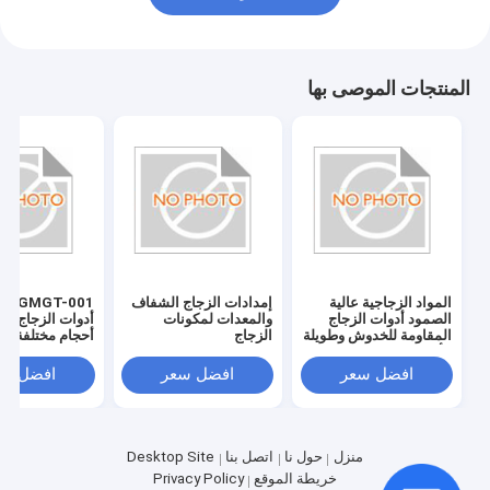
المنتجات الموصى بها
المواد الزجاجية عالية
إمدادات الزجاج الشفاف
T-001
الصمود أدوات الزجاج
والمعدات لمكونات
أدوات الزجاج بلد
المقاومة للخدوش وطويلة
الزجاج
أحجام مختلفة
الأمد
افضل سعر
افضل سعر
افضل سع
منزل
حول نا
اتصل بنا
Desktop Site
خريطة الموقع
Privacy Policy