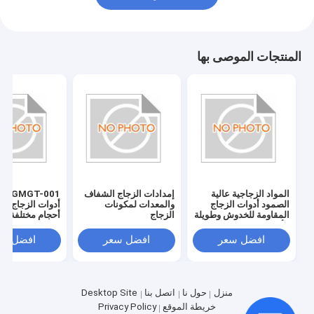
المنتجات الموصى بها
المواد الزجاجية عالية
إمدادات الزجاج الشفاف
T-001
الصمود أدوات الزجاج
والمعدات لمكونات
أدوات الزجاج بلد
المقاومة للخدوش وطويلة
الزجاج
أحجام مختلفة
الأمد
افضل سعر
افضل سعر
افضل سع
منزل
حول نا
اتصل بنا
Desktop Site
خريطة الموقع
Privacy Policy