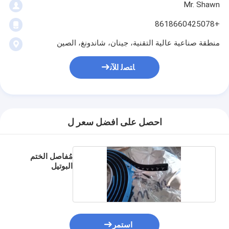
Mr. Shawn
+8618660425078
منطقة صناعية عالية التقنية، جينان، شاندونغ، الصين
ﺎﺘﺼﻟ ﺍﻶﻧ
احصل على افضل سعر ل
مُفاصل الختم
البوتيل
استمر