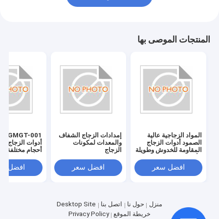
المنتجات الموصى بها
المواد الزجاجية عالية
إمدادات الزجاج الشفاف
T-001
الصمود أدوات الزجاج
والمعدات لمكونات
أدوات الزجاج بلد
المقاومة للخدوش وطويلة
الزجاج
أحجام مختلفة
الأمد
افضل سعر
افضل سعر
افضل سع
منزل
حول نا
اتصل بنا
Desktop Site
خريطة الموقع
Privacy Policy