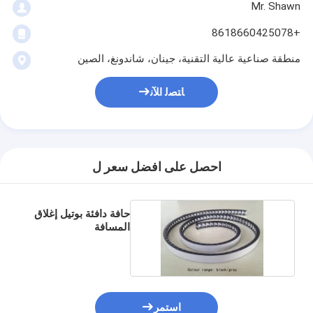
Mr. Shawn
+8618660425078
منطقة صناعية عالية التقنية، جينان، شاندونغ، الصين
ﺎﺘﺼﻟ ﺍﻶﻧ
احصل على افضل سعر ل
حافة دافئة بوتيل إغلاق
المسافة
استمر