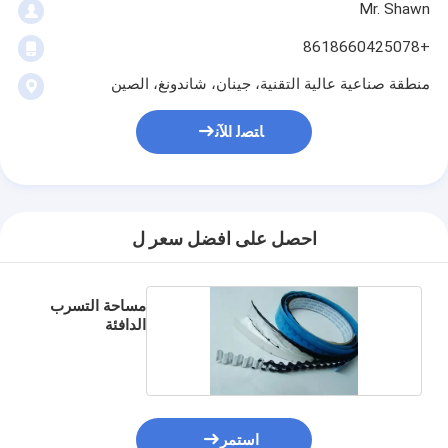
Mr. Shawn
+8618660425078
منطقة صناعية عالية التقنية، جينان، شاندونغ، الصين
ﺎﺘﺼﻟ ﺍﻶﻧ
احصل على افضل سعر ل
مساحة التسرب
الدافئة
استمر