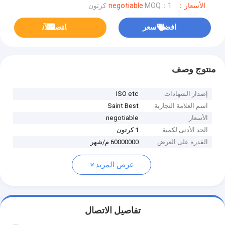
الأسعار：negotiable
MOQ：1 كرتون
افضل سعر
ﺎﺘﺼﻟ ﺍﻶﻧ
منتوج وصف
إصدار الشهادات
ISO etc
اسم العلامة التجارية
Saint Best
الأسعار
negotiable
الحد الأدنى لكمية
1 كرتون
القدرة على العرض
60000000 م/شهر
عرض المزيد
تفاصيل الاتصال