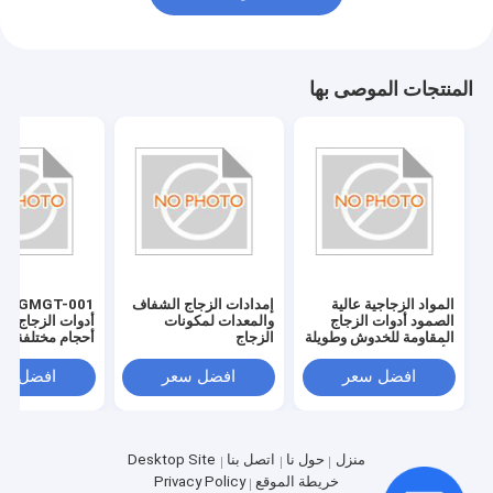
المنتجات الموصى بها
المواد الزجاجية عالية
إمدادات الزجاج الشفاف
T-001
الصمود أدوات الزجاج
والمعدات لمكونات
أدوات الزجاج بلد
المقاومة للخدوش وطويلة
الزجاج
أحجام مختلفة
الأمد
افضل سعر
افضل سعر
افضل سع
منزل
حول نا
اتصل بنا
Desktop Site
خريطة الموقع
Privacy Policy