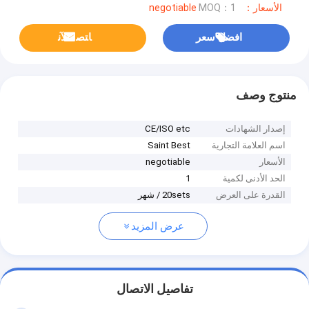
الأسعار：negotiable
MOQ：1
افضل سعر
ﺎﺘﺼﻟ ﺍﻶﻧ
منتوج وصف
إصدار الشهادات
CE/ISO etc
اسم العلامة التجارية
Saint Best
الأسعار
negotiable
الحد الأدنى لكمية
1
القدرة على العرض
20sets / شهر
عرض المزيد
تفاصيل الاتصال