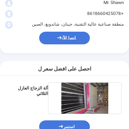
Mr. Shawn
+8618660425078
منطقة صناعية عالية التقنية، جينان، شاندونغ، الصين
ﺎﺘﺼﻟ ﺍﻶﻧ
احصل على افضل سعر ل
آلة الزجاج العازل
الثلاثي
استمر