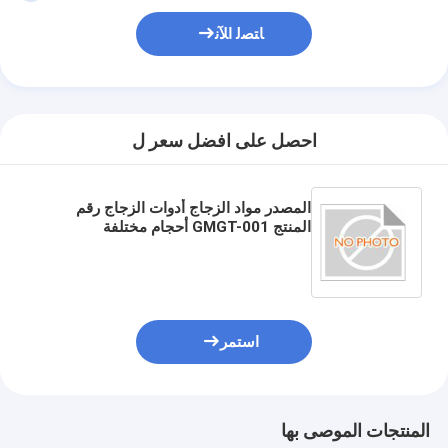
ﺎﺘﺼﻟ ﺍﻶﻧ
احصل على افضل سعر ل
المصدر مواد الزجاج أدوات الزجاج رقم
المنتج GMGT-001 أحجام مختلفة
استمر
المنتجات الموصى بها