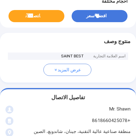
أحجام مختلفة
افضل سعر
ﺎﺘﺼﻟ ﺍﻶﻧ
منتوج وصف
اسم العلامة التجارية
SAINT BEST
عرض المزيد
تفاصيل الاتصال
Mr. Shawn
+8618660425078
منطقة صناعية عالية التقنية، جينان، شاندونغ، الصين