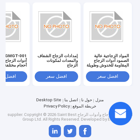
المواد الزجاجية عالية
إمدادات الزجاج الشفاف
T-001
الصمود أدوات الزجاج
والمعدات لمكونات
أدوات الزجاج بلد
المقاومة للخدوش وطويلة
الزجاج
أحجام مختلفة
الأمد
افضل سعر
افضل سعر
افضل سع
منزل
حول نا
اتصل بنا
Desktop Site
خريطة الموقع
Privacy Policy
الصين مواد الزجاج وأدوات الزجاج supplier.
Copyright © 2026 Saint Best
Group Ltd. All Rights Reserved. Developed by
ECER