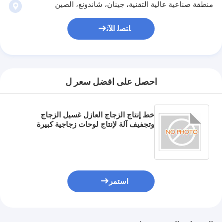
منطقة صناعية عالية التقنية، جينان، شاندونغ، الصين
ﺎﺘﺼﻟ ﺍﻶﻧ
احصل على افضل سعر ل
خط إنتاج الزجاج العازل غسيل الزجاج
وتجفيف آلة لإنتاج لوحات زجاجية كبيرة
استمر