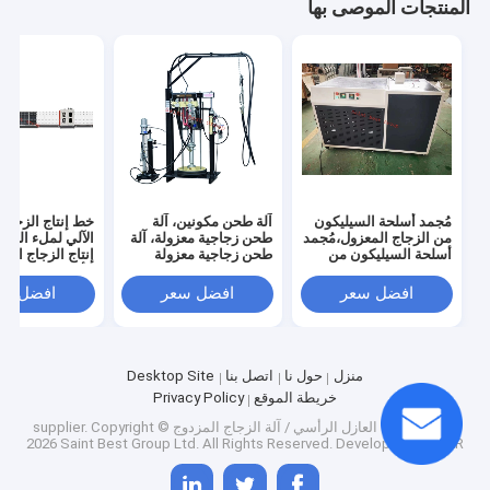
المنتجات الموصى بها
مُجمد أسلحة السيليكون
آلة طحن مكونين، آلة
خط إنتاج الزجاج 
من الزجاج المعزول،مُجمد
طحن زجاجية معزولة، آلة
الآلي لملء الغاز
أسلحة السيليكون من
طحن زجاجية معزولة
إنتاج الزجاج الم
الزجاج المعزول،مُجمد
الأوتوماتيكي ال
أسلحة السيليكون،مُجمد
افضل سعر
افضل سعر
افضل سع
أسلحة السيليكون،مُجمد
أسلحة السيليكون مزدوج
الزجاج،المُجمد
منزل
حول نا
اتصل بنا
Desktop Site
خريطة الموقع
Privacy Policy
الصين الزجاج العازل الرأسي / آلة الزجاج المزدوج supplier.
Copyright ©
2026 Saint Best Group Ltd. All Rights Reserved. Developed by
ECER