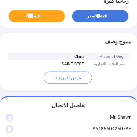
زجاجية كبيرة
افضل سعر
ﺎﺘﺼﻟ ﺍﻶﻧ
منتوج وصف
China
Place of Origin
اسم العلامة التجارية
SAINT BEST
عرض المزيد
تفاصيل الاتصال
Mr. Shawn
+8618660425078