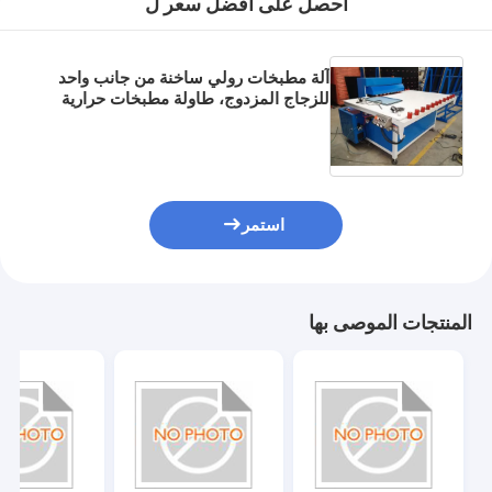
احصل على افضل سعر ل
آلة مطبخات رولي ساخنة من جانب واحد
للزجاج المزدوج، طاولة مطبخات حرارية
IGU، طاولة مطبخات رولي من الزجاج
العازل
استمر
المنتجات الموصى بها