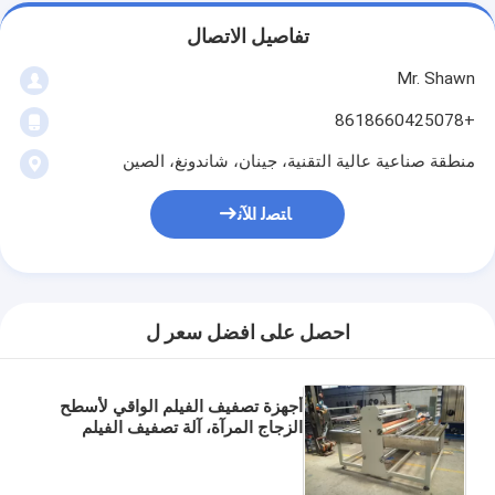
تفاصيل الاتصال
Mr. Shawn
+8618660425078
منطقة صناعية عالية التقنية، جينان، شاندونغ، الصين
ﺎﺘﺼﻟ ﺍﻶﻧ
احصل على افضل سعر ل
أجهزة تصفيف الفيلم الواقي لأسطح
الزجاج المرآة، آلة تصفيف الفيلم
الواقي للزجاج مع القطع