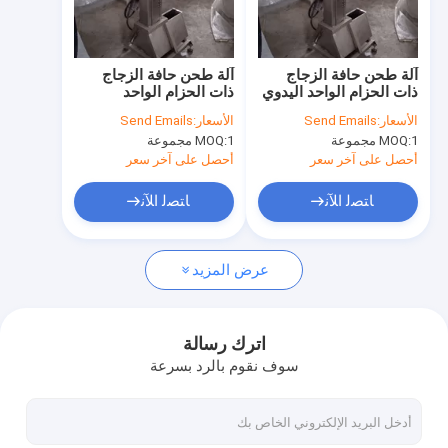
جولة في المعمل
ضبط الجودة
آلة طحن حافة الزجاج
آلة طحن حافة الزجاج
ذات الحزام الواحد اليدوي
ذات الحزام الواحد
اتصل بنا
الأسعار:
Send Emails
الأسعار:
Send Emails
1 مجموعة
MOQ:
1 مجموعة
MOQ:
طلب اقتباس
أحصل على آخر سعر
أحصل على آخر سعر
ﺎﺘﺼﻟ ﺍﻶﻧ
ﺎﺘﺼﻟ ﺍﻶﻧ
الزجاج العازل الرأسي / آلة الزجاج المزدوج
عرض المزيد
زجاج عازل أفقي/آلة زجاج مزدوج الزجاج
ألبوم صنع الآلات والمستهلكات
اترك رسالة
سوف نقوم بالرد بسرعة
آلة النافذة والأبواب PVC
مواد الزجاج وأدوات الزجاج