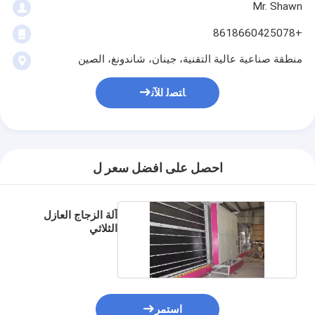
Mr. Shawn
+8618660425078
منطقة صناعية عالية التقنية، جينان، شاندونغ، الصين
ﺎﺘﺼﻟ ﺍﻶﻧ
احصل على افضل سعر ل
آلة الزجاج العازل
الثلاثي
استمر