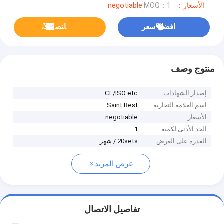
الأسعار：negotiable
MOQ：1
افضل سعر
ﺎﺘﺼﻟ ﺍﻶﻧ
منتوج وصف
إصدار الشهادات
CE/ISO etc
اسم العلامة التجارية
Saint Best
الأسعار
negotiable
الحد الأدنى لكمية
1
القدرة على العرض
20sets / شهر
عرض المزيد
تفاصيل الاتصال